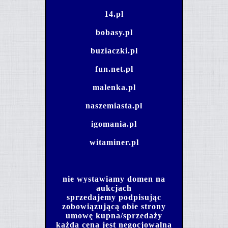
14.pl
bobasy.pl
buziaczki.pl
fun.net.pl
malenka.pl
naszemiasta.pl
igomania.pl
witaminer.pl
nie wystawiamy domen na
aukcjach
sprzedajemy podpisując
zobowiązującą obie strony
umowę kupna/sprzedaży
każda cena jest negocjowalna