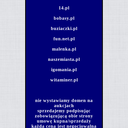
14.pl
bobasy.pl
buziaczki.pl
fun.net.pl
malenka.pl
naszemiasta.pl
igomania.pl
witaminer.pl
nie wystawiamy domen na
aukcjach
sprzedajemy podpisując
zobowiązującą obie strony
umowę kupna/sprzedaży
każda cena jest negocjowalna