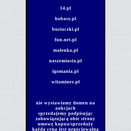
14.pl
bobasy.pl
buziaczki.pl
fun.net.pl
malenka.pl
naszemiasta.pl
igomania.pl
witaminer.pl
nie wystawiamy domen na
aukcjach
sprzedajemy podpisując
zobowiązującą obie strony
umowę kupna/sprzedaży
każda cena jest negocjowalna