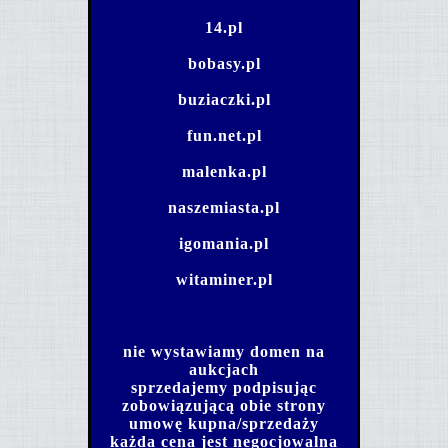
14.pl
bobasy.pl
buziaczki.pl
fun.net.pl
malenka.pl
naszemiasta.pl
igomania.pl
witaminer.pl
nie wystawiamy domen na
aukcjach
sprzedajemy podpisując
zobowiązującą obie strony
umowę kupna/sprzedaży
każda cena jest negocjowalna