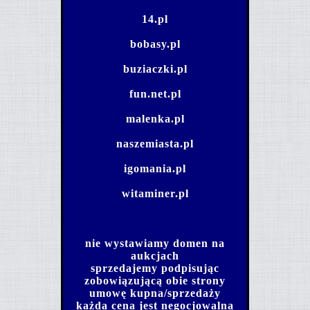
14.pl
bobasy.pl
buziaczki.pl
fun.net.pl
malenka.pl
naszemiasta.pl
igomania.pl
witaminer.pl
nie wystawiamy domen na
aukcjach
sprzedajemy podpisując
zobowiązującą obie strony
umowę kupna/sprzedaży
każda cena jest negocjowalna