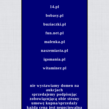
14.pl
bobasy.pl
buziaczki.pl
fun.net.pl
malenka.pl
naszemiasta.pl
igomania.pl
witaminer.pl
nie wystawiamy domen na
aukcjach
sprzedajemy podpisując
zobowiązującą obie strony
umowę kupna/sprzedaży
każda cena jest negocjowalna