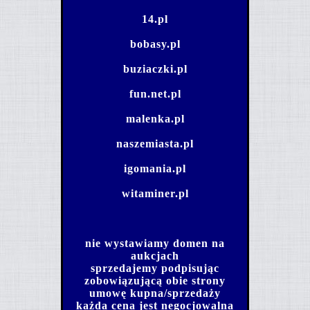
14.pl
bobasy.pl
buziaczki.pl
fun.net.pl
malenka.pl
naszemiasta.pl
igomania.pl
witaminer.pl
nie wystawiamy domen na
aukcjach
sprzedajemy podpisując
zobowiązującą obie strony
umowę kupna/sprzedaży
każda cena jest negocjowalna