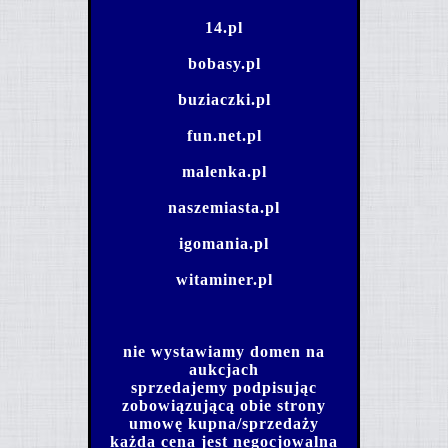
14.pl
bobasy.pl
buziaczki.pl
fun.net.pl
malenka.pl
naszemiasta.pl
igomania.pl
witaminer.pl
nie wystawiamy domen na
aukcjach
sprzedajemy podpisując
zobowiązującą obie strony
umowę kupna/sprzedaży
każda cena jest negocjowalna