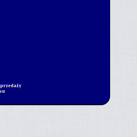
sprzedaży
dku