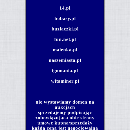
14.pl
bobasy.pl
buziaczki.pl
fun.net.pl
malenka.pl
naszemiasta.pl
igomania.pl
witaminer.pl
nie wystawiamy domen na
aukcjach
sprzedajemy podpisując
zobowiązującą obie strony
umowę kupna/sprzedaży
każda cena jest negocjowalna