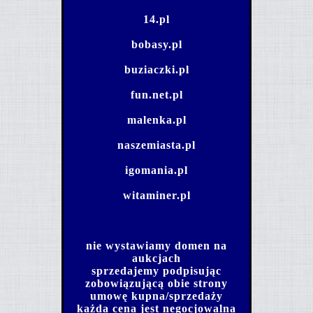
14.pl
bobasy.pl
buziaczki.pl
fun.net.pl
malenka.pl
naszemiasta.pl
igomania.pl
witaminer.pl
nie wystawiamy domen na
aukcjach
sprzedajemy podpisując
zobowiązującą obie strony
umowę kupna/sprzedaży
każda cena jest negocjowalna