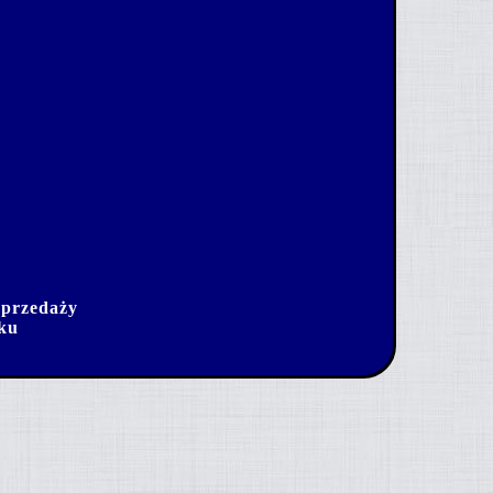
sprzedaży
dku