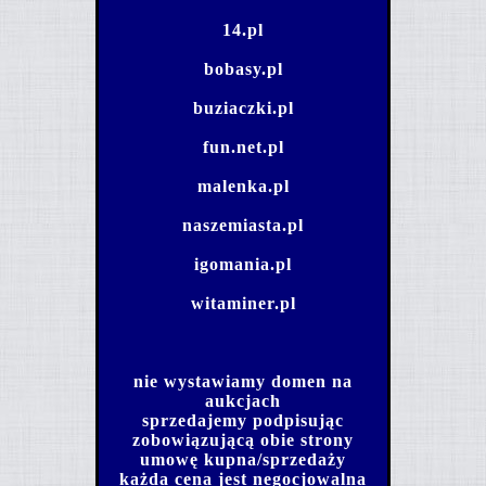
14.pl
bobasy.pl
buziaczki.pl
fun.net.pl
malenka.pl
naszemiasta.pl
igomania.pl
witaminer.pl
nie wystawiamy domen na
aukcjach
sprzedajemy podpisując
zobowiązującą obie strony
umowę kupna/sprzedaży
każda cena jest negocjowalna