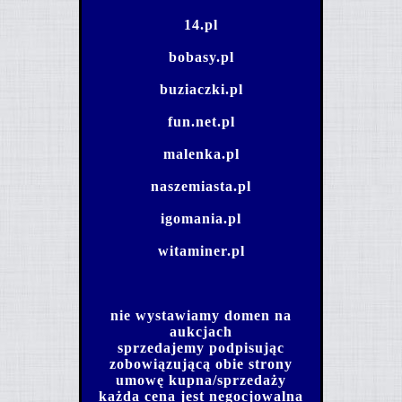
14.pl
bobasy.pl
buziaczki.pl
fun.net.pl
malenka.pl
naszemiasta.pl
igomania.pl
witaminer.pl
nie wystawiamy domen na
aukcjach
sprzedajemy podpisując
zobowiązującą obie strony
umowę kupna/sprzedaży
każda cena jest negocjowalna